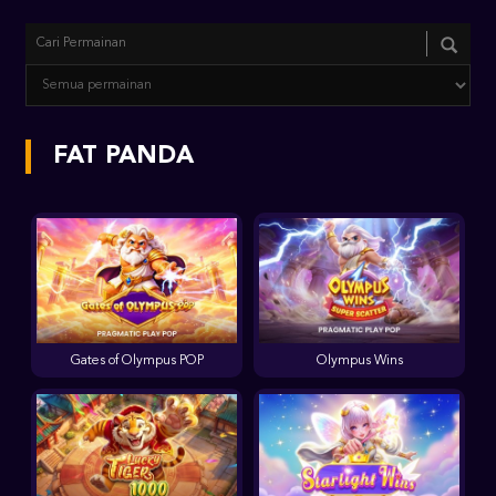
FAT PANDA
Gates of Olympus POP
Olympus Wins