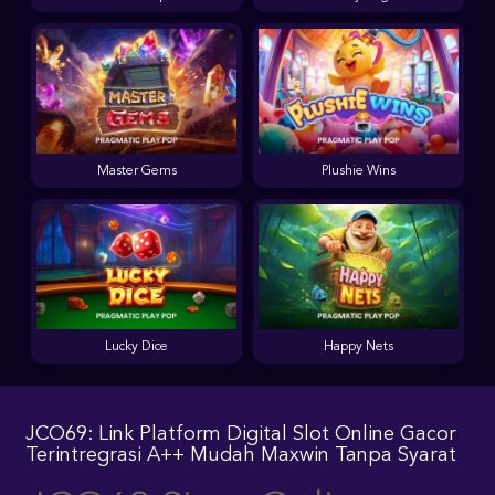
Master Gems
Plushie Wins
Lucky Dice
Happy Nets
JCO69: Link Platform Digital Slot Online Gacor
Terintregrasi A++ Mudah Maxwin Tanpa Syarat