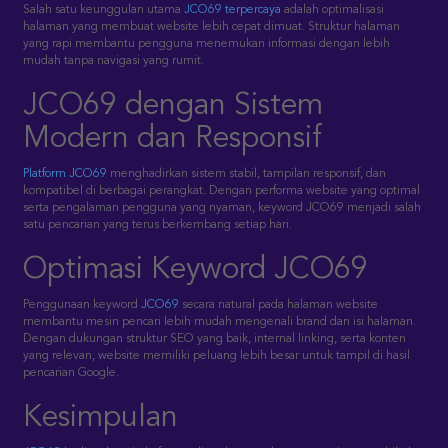
Salah satu keunggulan utama
JCO69 terpercaya
adalah optimalisasi
halaman yang membuat website lebih cepat dimuat. Struktur halaman
yang rapi membantu pengguna menemukan informasi dengan lebih
mudah tanpa navigasi yang rumit.
JCO69 dengan Sistem
Modern dan Responsif
Platform JCO69
menghadirkan sistem stabil, tampilan responsif, dan
kompatibel di berbagai perangkat. Dengan performa website yang optimal
serta pengalaman pengguna yang nyaman, keyword JCO69 menjadi salah
satu pencarian yang terus berkembang setiap hari.
Optimasi Keyword JCO69
Penggunaan keyword
JCO69
secara natural pada halaman website
membantu mesin pencari lebih mudah mengenali brand dan isi halaman.
Dengan dukungan struktur SEO yang baik, internal linking, serta konten
yang relevan, website memiliki peluang lebih besar untuk tampil di hasil
pencarian Google.
Kesimpulan