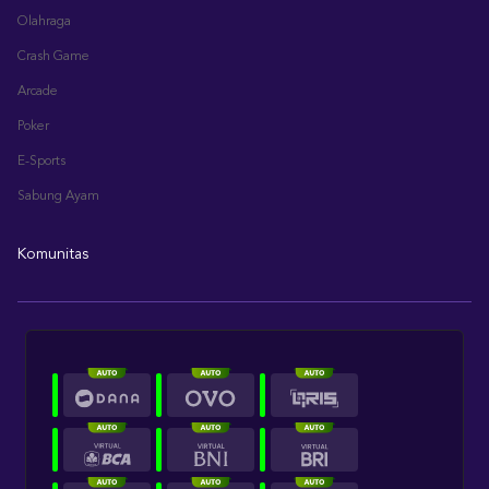
Olahraga
Crash Game
Arcade
Poker
E-Sports
Sabung Ayam
Komunitas