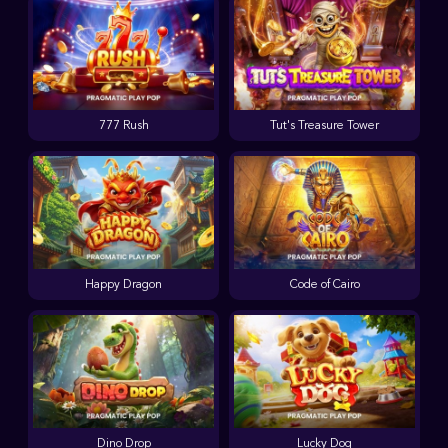
777 Rush
Tut's Treasure Tower
Happy Dragon
Code of Cairo
Dino Drop
Lucky Dog