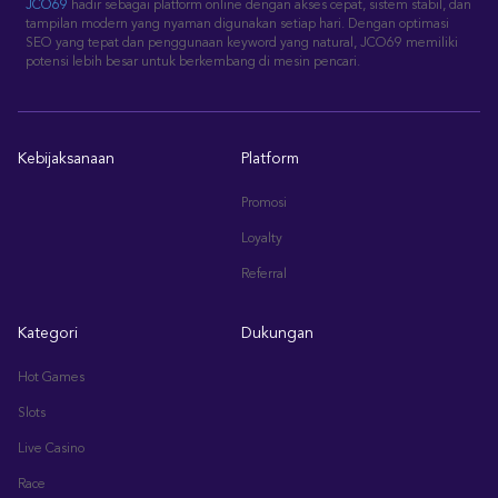
JCO69
hadir sebagai platform online dengan akses cepat, sistem stabil, dan
tampilan modern yang nyaman digunakan setiap hari. Dengan optimasi
SEO yang tepat dan penggunaan keyword yang natural, JCO69 memiliki
potensi lebih besar untuk berkembang di mesin pencari.
Kebijaksanaan
Platform
Promosi
Loyalty
Referral
Kategori
Dukungan
Hot Games
Slots
Live Casino
Race