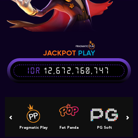
JACKPOT
PLAY
IDR
12,672,760,747
Pragmatic Play
Fat Panda
PG Soft
Slot